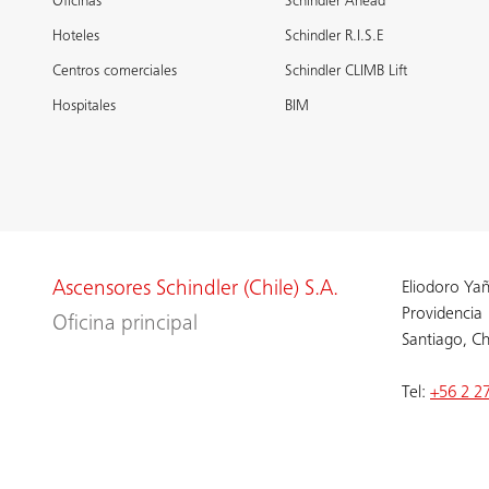
Oficinas
Schindler Ahead
Hoteles
Schindler R.I.S.E
Centros comerciales
Schindler CLIMB Lift
Hospitales
BIM
Ascensores Schindler (Chile) S.A.
Eliodoro Ya
Providencia
Oficina principal
Santiago, Ch
Tel:
+56 2 2