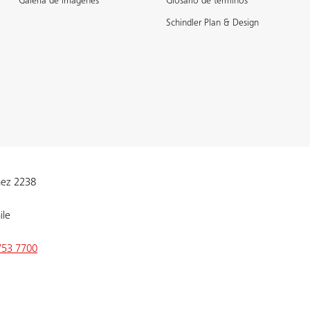
Galería de imágenes
Glosario de términos
Schindler Plan & Design
ñez 2238
ile
753 7700